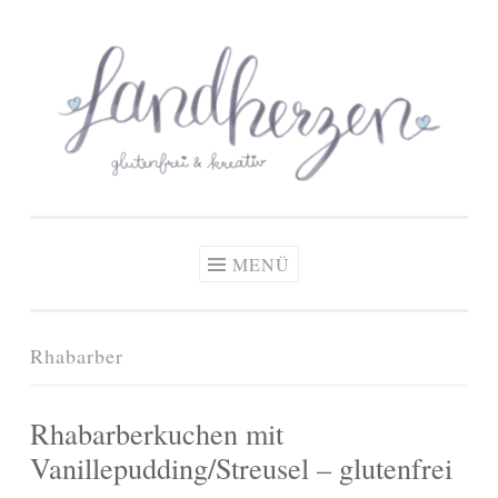
glutenfreie Rezepte
Zum
Zöliakie, glutenfreie Ernährung
& kreative Ideen
Inhalt
springen
MENÜ
Rhabarber
Rhabarberkuchen mit
Vanillepudding/Streusel – glutenfrei