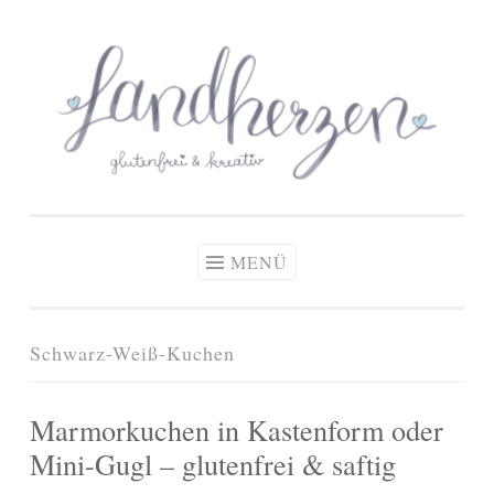
glutenfreie Rezepte
Zum
Zöliakie, glutenfreie Ernährung
& kreative Ideen
Inhalt
springen
MENÜ
Schwarz-Weiß-Kuchen
Marmorkuchen in Kastenform oder
Mini-Gugl – glutenfrei & saftig