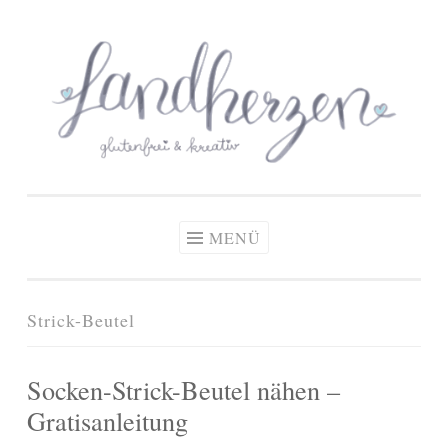
glutenfreie Rezepte
Zum
Zöliakie, glutenfreie Ernährung
& kreative Ideen
Inhalt
springen
MENÜ
Strick-Beutel
Socken-Strick-Beutel nähen –
Gratisanleitung