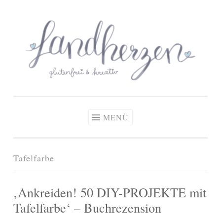
glutenfreie Rezepte
Zum
Zöliakie, glutenfreie Ernährung
& kreative Ideen
Inhalt
springen
MENÜ
Tafelfarbe
‚Ankreiden! 50 DIY-PROJEKTE mit
Tafelfarbe‘ – Buchrezension