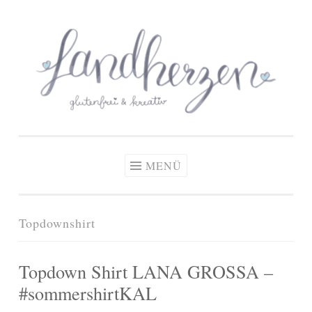
glutenfreie Rezepte
Zum
Zöliakie, glutenfreie Ernährung
& kreative Ideen
Inhalt
springen
MENÜ
Topdownshirt
Topdown Shirt LANA GROSSA –
#sommershirtKAL