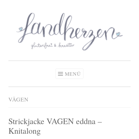
glutenfreie Rezepte
Zum
Zöliakie, glutenfreie Ernährung
& kreative Ideen
Inhalt
springen
MENÜ
VÄGEN
Strickjacke VAGEN eddna –
Knitalong