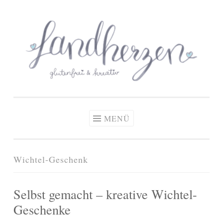
glutenfreie Rezepte
Zum
Zöliakie, glutenfreie Ernährung
& kreative Ideen
Inhalt
springen
MENÜ
Wichtel-Geschenk
Selbst gemacht – kreative Wichtel-
Geschenke