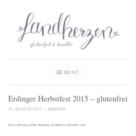
glutenfreie Rezepte
Zum
Zöliakie, glutenfreie Ernährung
& kreative Ideen
Inhalt
springen
MENÜ
Erdinger Herbstfest 2015 – glutenfrei
30. AUGUST 2015
~
KERSTIN
Dieser Beitrag enthält Werbung, da Marken erkennbar sind