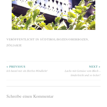
VERÖFFENTLICHT IN
SÜDTIROL/BOZEN/OBERBOZEN
,
ZÖLIAKIE
Beitragsnavigation
< PREVIOUS
NEXT >
Ich bastel mir ein Herbst-Windlicht!
Lachs mit Gemüse vom Blech –
kinderleicht und so lecker!
Schreibe einen Kommentar