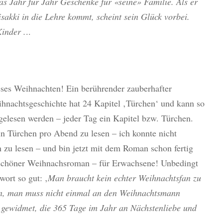
as Jahr für Jahr Geschenke für «seine» Familie. Als er
sakki in die Lehre kommt, scheint sein Glück vorbei.
inder .
..
eses Weihnachten! Ein berührender zauberhafter
ihnachtsgeschichte hat 24 Kapitel ‚Türchen‘ und kann so
 gelesen werden – jeder Tag ein Kapitel bzw. Türchen.
ein Türchen pro Abend zu lesen – ich konnte nicht
n zu lesen – und bin jetzt mit dem Roman schon fertig
in schöner Weihnachsroman – für Erwachsene! Unbedingt
wort so gut: ‚
Man braucht kein echter Weihnachtsfan zu
sen, man muss nicht einmal an den Weihnachtsmann
n gewidmet, die 365 Tage im Jahr an Nächstenliebe und