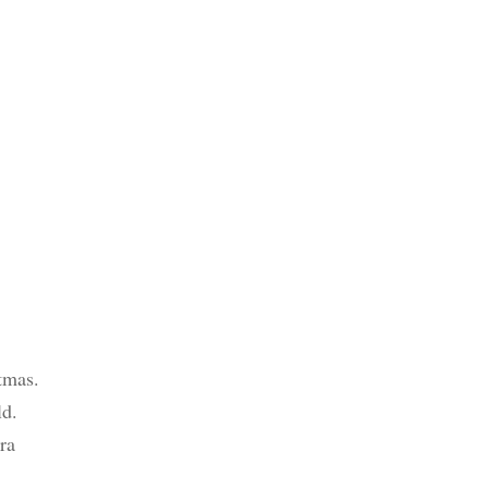
tmas.
ld.
ra