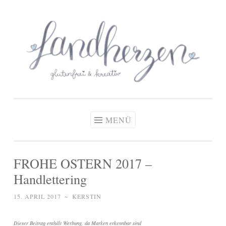
glutenfreie Rezepte
Zum
Zöliakie, glutenfreie Ernährung
& kreative Ideen
Inhalt
springen
MENÜ
FROHE OSTERN 2017 –
Handlettering
15. APRIL 2017
~
KERSTIN
Dieser Beitrag enthält Werbung, da Marken erkennbar sind