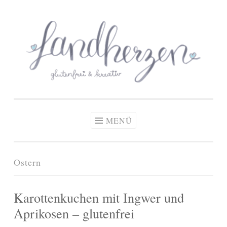
glutenfreie Rezepte
Zum
Zöliakie, glutenfreie Ernährung
& kreative Ideen
Inhalt
springen
MENÜ
Ostern
Karottenkuchen mit Ingwer und
Aprikosen – glutenfrei