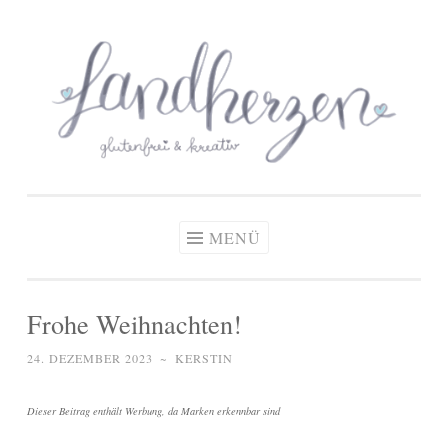
glutenfreie Rezepte
Zum
Zöliakie, glutenfreie Ernährung
& kreative Ideen
Inhalt
springen
MENÜ
Frohe Weihnachten!
24. DEZEMBER 2023
~
KERSTIN
Dieser Beitrag enthält Werbung, da Marken erkennbar sind