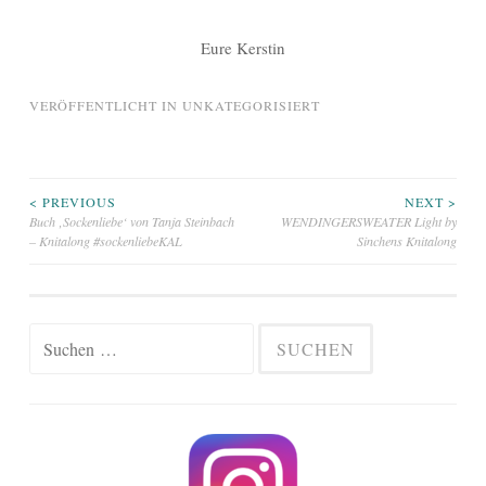
Eure Kerstin
VERÖFFENTLICHT IN
UNKATEGORISIERT
Beitragsnavigation
< PREVIOUS
NEXT >
Buch ‚Sockenliebe‘ von Tanja Steinbach
WENDINGERSWEATER Light by
– Knitalong #sockenliebeKAL
Sinchens Knitalong
Suchen
nach: