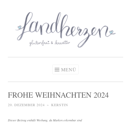
glutenfreie Rezepte
Zum
Zöliakie, glutenfreie Ernährung
& kreative Ideen
Inhalt
springen
MENÜ
FROHE WEIHNACHTEN 2024
20. DEZEMBER 2024
~
KERSTIN
Dieser Beitrag enthält Werbung, da Marken erkennbar sind