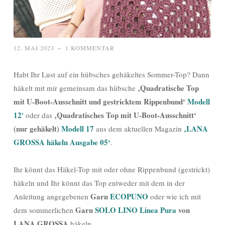
12. MAI 2023
~
1 KOMMENTAR
Habt Ihr Lust auf ein hübsches gehäkeltes Sommer-Top? Dann
‚Quadratische Top
häkelt mit mir gemeinsam das hübsche
mit U-Boot-Ausschnitt und gestricktem Rippenbund‘
Modell
12′
‚Quadratisches Top mit U-Boot-Ausschnitt‘
oder das
(nur gehäkelt)
Modell 17
‚LANA
aus dem aktuellen Magazin
GROSSA häkeln Ausgabe 05‘
.
Ihr könnt das Häkel-Top mit oder ohne Rippenbund (gestrickt)
häkeln und Ihr könnt das Top entweder mit dem in der
Garn
ECOPUNO
Anleitung angegebenen
oder wie ich mit
Garn
SOLO LINO Linea Pura
von
dem sommerlichen
LANA GROSSA
häkeln.