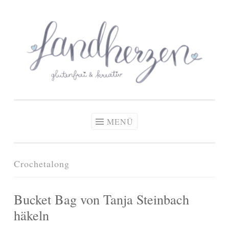
glutenfreie Rezepte
Zum
Zöliakie, glutenfreie Ernährung
& kreative Ideen
Inhalt
springen
MENÜ
Crochetalong
Bucket Bag von Tanja Steinbach
häkeln