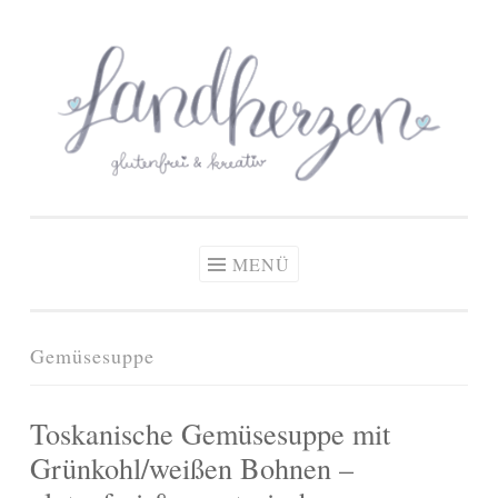
glutenfreie Rezepte
Zum
Zöliakie, glutenfreie Ernährung
& kreative Ideen
Inhalt
springen
MENÜ
Gemüsesuppe
Toskanische Gemüsesuppe mit
Grünkohl/weißen Bohnen –