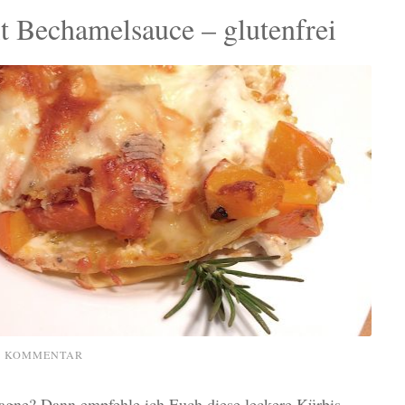
t Bechamelsauce – glutenfrei
N KOMMENTAR
sagne? Dann empfehle ich Euch diese leckere Kürbis-