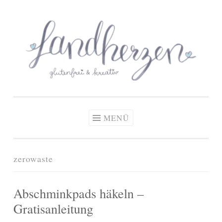
glutenfreie Rezepte
Zum
Zöliakie, glutenfreie Ernährung
& kreative Ideen
Inhalt
springen
MENÜ
zerowaste
Abschminkpads häkeln –
Gratisanleitung