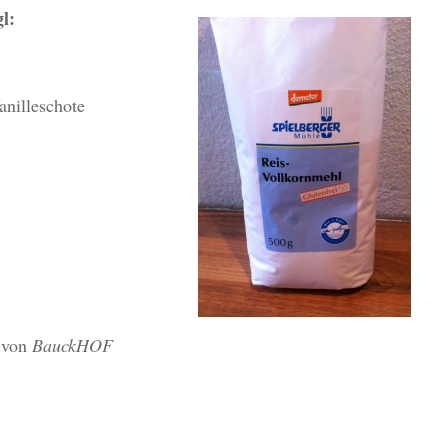
l:
anilleschote
n von
BauckHOF