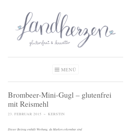
glutenfreie Rezepte
Zum
Zöliakie, glutenfreie Ernährung
& kreative Ideen
Inhalt
springen
MENÜ
Brombeer-Mini-Gugl – glutenfrei
mit Reismehl
23. FEBRUAR 2015
~
KERSTIN
Dieser Beitrag enthält Werbung, da Marken erkennbar sind