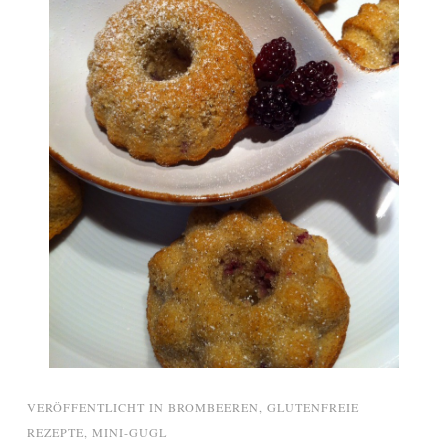
VERÖFFENTLICHT IN
BROMBEEREN
,
GLUTENFREIE
REZEPTE
,
MINI-GUGL