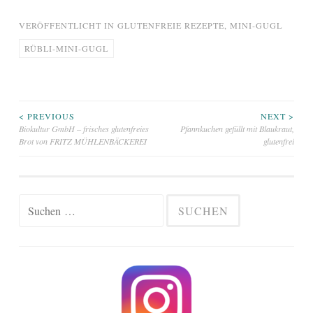
VERÖFFENTLICHT IN
GLUTENFREIE REZEPTE
,
MINI-GUGL
RÜBLI-MINI-GUGL
Beitragsnavigation
< PREVIOUS
NEXT >
Biokultur GmbH – frisches glutenfreies
Pfannkuchen gefüllt mit Blaukraut,
Brot von FRITZ MÜHLENBÄCKEREI
glutenfrei
Suchen
nach: