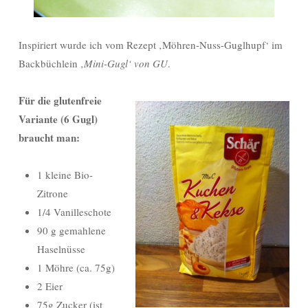
Inspiriert wurde ich vom Rezept ‚Möhren-Nuss-Guglhupf‘ im
Backbüchlein ‚
Mini-Gugl‘ von GU
.
Für die glutenfreie
Variante (6 Gugl)
braucht man:
1 kleine Bio-
Zitrone
1/4 Vanilleschote
90 g gemahlene
Haselnüsse
1 Möhre (ca. 75g)
2 Eier
75g Zucker (ist