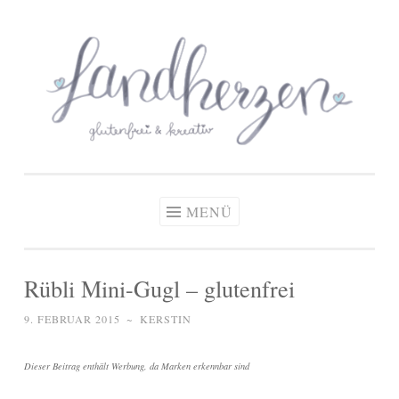
glutenfreie Rezepte
Zum
Zöliakie, glutenfreie Ernährung
& kreative Ideen
Inhalt
springen
MENÜ
Rübli Mini-Gugl – glutenfrei
9. FEBRUAR 2015
~
KERSTIN
Dieser Beitrag enthält Werbung, da Marken erkennbar sind