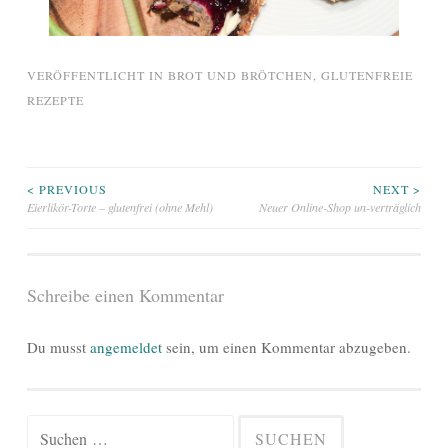
VERÖFFENTLICHT IN
BROT UND BRÖTCHEN
,
GLUTENFREIE
REZEPTE
Beitragsnavigation
< PREVIOUS
NEXT >
Eierlikör-Torte – glutenfrei (ohne Mehl)
Neuer Online-Shop un-verträglich
Schreibe einen Kommentar
Du musst
angemeldet
sein, um einen Kommentar abzugeben.
Suchen