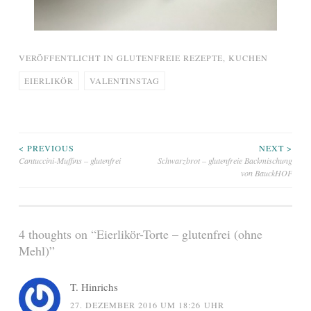
VERÖFFENTLICHT IN
GLUTENFREIE REZEPTE
,
KUCHEN
EIERLIKÖR
VALENTINSTAG
Beitragsnavigation
< PREVIOUS
NEXT >
Cantuccini-Muffins – glutenfrei
Schwarzbrot – glutenfreie Backmischung
von BauckHOF
4 thoughts on “
Eierlikör-Torte – glutenfrei (ohne
Mehl)
”
T. Hinrichs
27. DEZEMBER 2016 UM 18:26 UHR