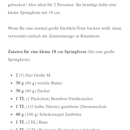
gebacken! Also ideal für 2 Personen. Ihr benötigt dafür eine
kleine Springform mit 18 cm.
Wenn Ihr eine normal große Eierlikör-Torte backen wollt, dann
verwendet einfach die Zutatenmenge in Klammern.
Zutaten für eine kleine 18 cm Springform
(für eine große
Springform):
2
(5) Eier Größe M
30
g
(80 g) weiche Butter
30
g
(80 g) Zucker
1 TL
(1 Päckchen) Bourbon-Vanillezucker
1 TL
(1/2 halbe Zitrone) geriebene Zitronenschale
40 g
(100 g) Schokoraspel Zartbitter
1 TL
(2 EL) Rum
1 TL
(2 TL) Backstein-Backpulver (glutenfrei)