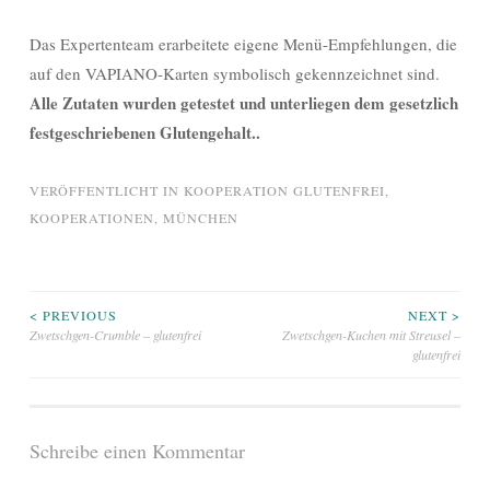
Das Expertenteam erarbeitete eigene Menü-Empfehlungen, die
auf den VAPIANO-Karten symbolisch gekennzeichnet sind.
Alle Zutaten wurden getestet und unterliegen dem gesetzlich
festgeschriebenen Glutengehalt..
VERÖFFENTLICHT IN
KOOPERATION GLUTENFREI
,
KOOPERATIONEN
,
MÜNCHEN
Beitragsnavigation
< PREVIOUS
NEXT >
Zwetschgen-Crumble – glutenfrei
Zwetschgen-Kuchen mit Streusel –
glutenfrei
Schreibe einen Kommentar