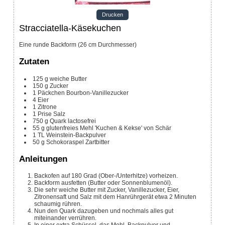
Drucken
Stracciatella-Käsekuchen
Eine runde Backform (26 cm Durchmesser)
Zutaten
125
g
weiche Butter
150
g
Zucker
1
Päckchen
Bourbon-Vanillezucker
4
Eier
1
Zitrone
1
Prise
Salz
750
g
Quark
lactosefrei
55
g
glutenfreies Mehl 'Kuchen & Kekse' von Schär
1
TL
Weinstein-Backpulver
50
g
Schokoraspel Zartbitter
Anleitungen
Backofen auf 180 Grad (Ober-/Unterhitze) vorheizen.
Backform ausfetten (Butter oder Sonnenblumenöl).
Die sehr weiche Butter mit Zucker, Vanillezucker, Eier,
Zitronensaft und Salz mit dem Hanrührgerät etwa 2 Minuten
schaumig rühren.
Nun den Quark dazugeben und nochmals alles gut
miteinander verrühren.