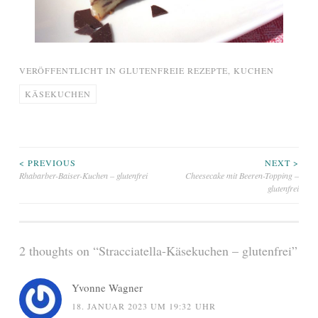
VERÖFFENTLICHT IN
GLUTENFREIE REZEPTE
,
KUCHEN
KÄSEKUCHEN
Beitragsnavigation
< PREVIOUS
NEXT >
Rhabarber-Baiser-Kuchen – glutenfrei
Cheesecake mit Beeren-Topping –
glutenfrei
2 thoughts on “
Stracciatella-Käsekuchen – glutenfrei
”
Yvonne Wagner
18. JANUAR 2023 UM 19:32 UHR