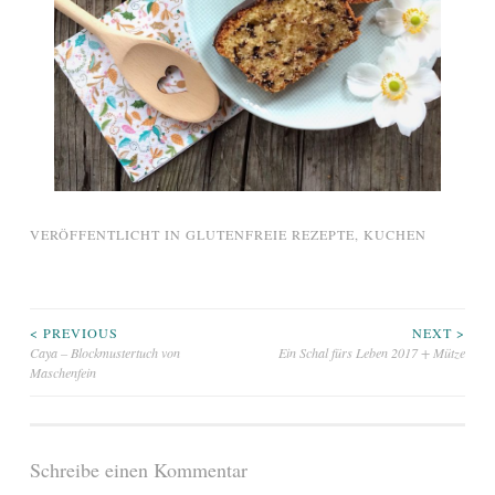
VERÖFFENTLICHT IN
GLUTENFREIE REZEPTE
,
KUCHEN
Beitragsnavigation
< PREVIOUS
NEXT >
Caya – Blockmustertuch von
Ein Schal fürs Leben 2017 + Mütze
Maschenfein
Schreibe einen Kommentar