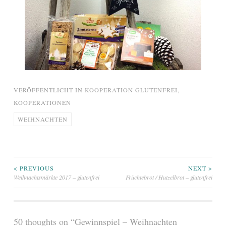
VERÖFFENTLICHT IN
KOOPERATION GLUTENFREI
,
KOOPERATIONEN
WEIHNACHTEN
Beitragsnavigation
< PREVIOUS
NEXT >
Weihnachtsmärkte 2017 – glutenfrei
Früchtebrot / Hutzelbrot – glutenfrei
50 thoughts on “
Gewinnspiel – Weihnachten