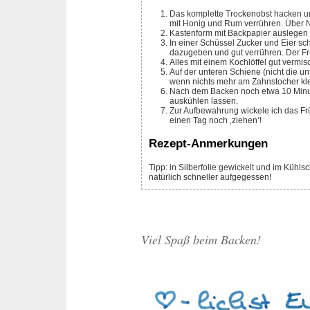
Das komplette Trockenobst hacken u
mit Honig und Rum verrühren. Über N
Kastenform mit Backpapier auslegen 
In einer Schüssel Zucker und Eier s
dazugeben und gut verrühren. Der F
Alles mit einem Kochlöffel gut vermi
Auf der unteren Schiene (nicht die u
wenn nichts mehr am Zahnstocher klebt
Nach dem Backen noch etwa 10 Minu
auskühlen lassen.
Zur Aufbewahrung wickele ich das Frü
einen Tag noch ‚ziehen‘!
Rezept-Anmerkungen
Tipp: in Silberfolie gewickelt und im Kühlschrank aufbewahrt, hält es sich bis zu 4 Wochen…aber das Früchtebrot ist
natürlich schneller aufgegessen!
Viel Spaß beim Backen!