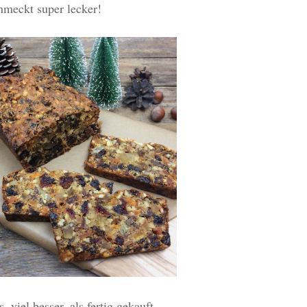
hmeckt super lecker!
 viel besser, als fertig gekauft.