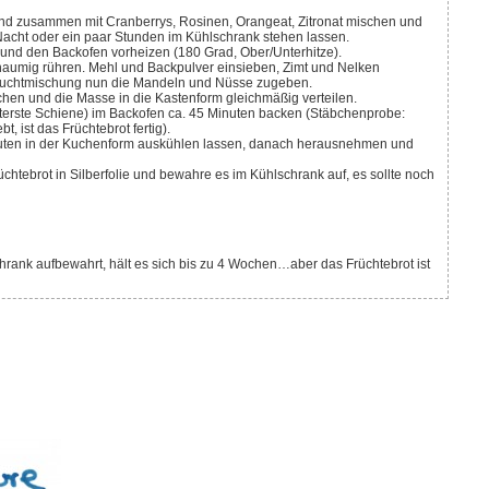
nd zusammen mit Cranberrys, Rosinen, Orangeat, Zitronat mischen und
acht oder ein paar Stunden im Kühlschrank stehen lassen.
und den Backofen vorheizen (180 Grad, Ober/Unterhitze).
chaumig rühren. Mehl und Backpulver einsieben, Zimt und Nelken
ruchtmischung nun die Mandeln und Nüsse zugeben.
schen und die Masse in die Kastenform gleichmäßig verteilen.
nterste Schiene) im Backofen ca. 45 Minuten backen (Stäbchenprobe:
, ist das Früchtebrot fertig).
ten in der Kuchenform auskühlen lassen, danach herausnehmen und
chtebrot in Silberfolie und bewahre es im Kühlschrank auf, es sollte noch