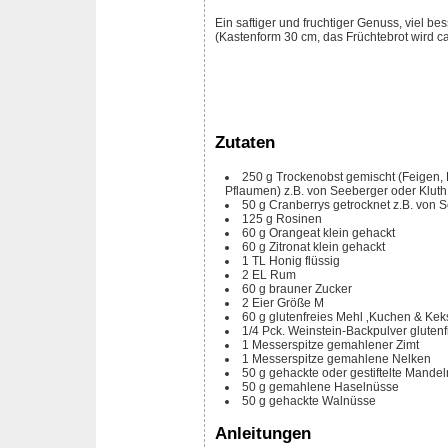
Ein saftiger und fruchtiger Genuss, viel bess
(Kastenform 30 cm, das Früchtebrot wird c
Zutaten
250
g
Trockenobst
gemischt (Feigen, 
Pflaumen) z.B. von Seeberger oder Kluth
50
g
Cranberrys
getrocknet z.B. von 
125
g
Rosinen
60
g
Orangeat
klein gehackt
60
g
Zitronat
klein gehackt
1
TL
Honig
flüssig
2
EL
Rum
60
g
brauner Zucker
2
Eier
Größe M
60
g
glutenfreies Mehl ‚Kuchen & Kek
1/4
Pck.
Weinstein-Backpulver
glutenf
1
Messerspitze
gemahlener Zimt
1
Messerspitze
gemahlene Nelken
50
g
gehackte oder gestiftelte Mandel
50
g
gemahlene Haselnüsse
50
g
gehackte Walnüsse
Anleitungen