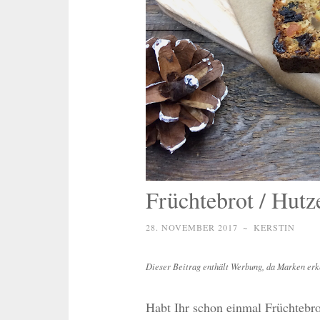
Früchtebrot / Hutze
28. NOVEMBER 2017
~
KERSTIN
Dieser Beitrag enthält Werbung, da Marken erk
Habt Ihr schon einmal Früchtebro