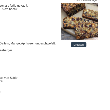
5
von
4
Bewertungen
er, als fertig gekauft.
a. 5 cm hoch):
Datteln, Mango, Aprikosen ungeschwefelt,
Drucken
Seeberger
se‘ von Schär
rei
n