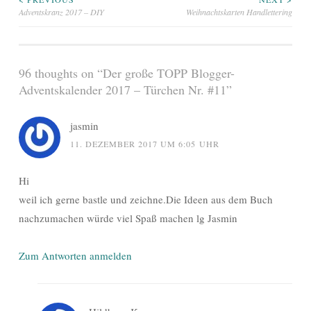
Beitragsnavigation
Adventskranz 2017 – DIY
Weihnachtskarten Handlettering
96 thoughts on “
Der große TOPP Blogger-
Adventskalender 2017 – Türchen Nr. #11
”
jasmin
11. DEZEMBER 2017 UM 6:05 UHR
Hi
weil ich gerne bastle und zeichne.Die Ideen aus dem Buch
nachzumachen würde viel Spaß machen lg Jasmin
Zum Antworten anmelden