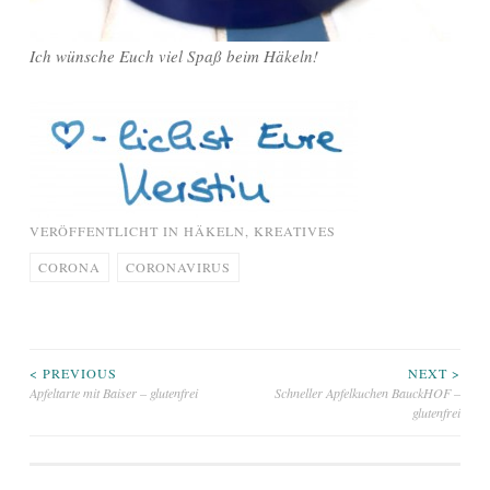
Ich wünsche Euch viel Spaß beim Häkeln!
VERÖFFENTLICHT IN
HÄKELN
,
KREATIVES
CORONA
CORONAVIRUS
Beitragsnavigation
< PREVIOUS
NEXT >
Apfeltarte mit Baiser – glutenfrei
Schneller Apfelkuchen BauckHOF –
glutenfrei