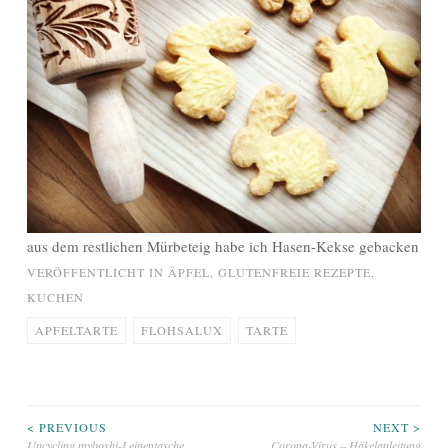
aus dem restlichen Mürbeteig habe ich Hasen-Kekse gebacken
VERÖFFENTLICHT IN
ÄPFEL
,
GLUTENFREIE REZEPTE
,
KUCHEN
APFELTARTE
FLOHSALUX
TARTE
Beitragsnavigation
< PREVIOUS
NEXT >
Upcycling myboshi-Leinentasche
Corona-Virus – Häkelanleitung