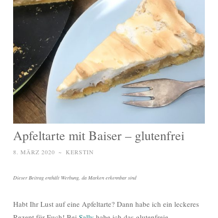
Apfeltarte mit Baiser – glutenfrei
8. MÄRZ 2020
~
KERSTIN
Dieser Beitrag enthält Werbung, da Marken erkennbar sind
Habt Ihr Lust auf eine Apfeltarte? Dann habe ich ein leckeres
Rezept für Euch! Bei
Sally
habe ich das glutenfreie