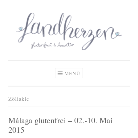
glutenfreie Rezepte
Zum
Zöliakie, glutenfreie Ernährung
& kreative Ideen
Inhalt
springen
MENÜ
Zöliakie
Málaga glutenfrei – 02.-10. Mai
2015