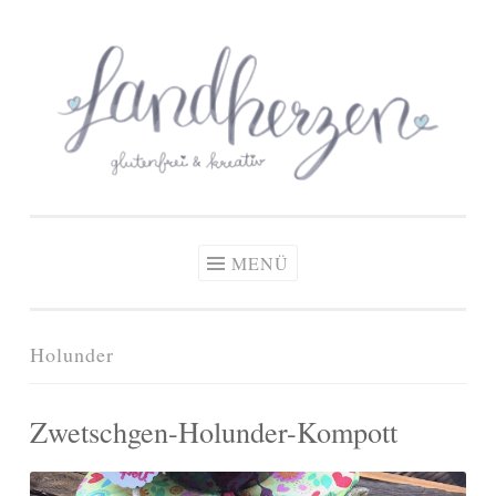
glutenfreie Rezepte
Zum
Zöliakie, glutenfreie Ernährung
& kreative Ideen
Inhalt
springen
MENÜ
Holunder
Zwetschgen-Holunder-Kompott