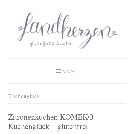
glutenfreie Rezepte
Zum
Zöliakie, glutenfreie Ernährung
& kreative Ideen
Inhalt
springen
MENÜ
Kuchenglück
Zitronenkuchen KOMEKO
Kuchenglück – glutenfrei