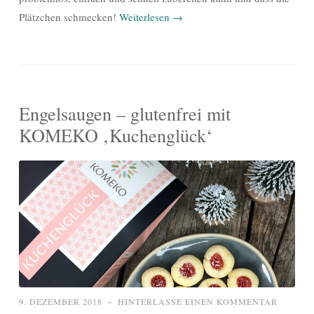
Plätzchen schmecken!
Weiterlesen
→
Engelsaugen – glutenfrei mit
KOMEKO ‚Kuchenglück‘
9. DEZEMBER 2018
~
HINTERLASSE EINEN KOMMENTAR