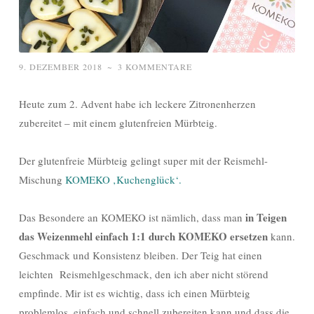
9. DEZEMBER 2018
~
3 KOMMENTARE
Heute zum 2. Advent habe ich leckere Zitronenherzen
zubereitet – mit einem glutenfreien Mürbteig.
Der glutenfreie Mürbteig gelingt super mit der Reismehl-
Mischung
KOMEKO ‚Kuchenglück‘.
in Teigen
Das Besondere an KOMEKO ist nämlich, dass man
das Weizenmehl einfach 1:1 durch KOMEKO ersetzen
kann.
Geschmack und Konsistenz bleiben. Der Teig hat einen
leichten Reismehlgeschmack, den ich aber nicht störend
empfinde. Mir ist es wichtig, dass ich einen Mürbteig
problemlos, einfach und schnell zubereiten kann und dass die