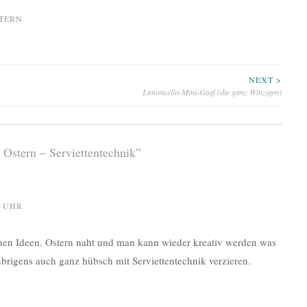
TERN
NEXT >
Limoncello-Mini-Gugl (die ganz Winzigen)
 Ostern – Serviettentechnik
”
9 UHR
nen Ideen. Ostern naht und man kann wieder kreativ werden was
übrigens auch ganz hübsch mit Serviettentechnik verzieren.