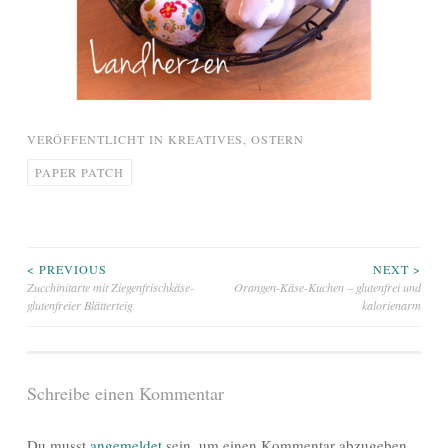
VERÖFFENTLICHT IN
KREATIVES
,
OSTERN
PAPER PATCH
Beitragsnavigation
< PREVIOUS
NEXT >
Zucchinitarte mit Ziegenfrischkäse-
Orangen-Käse-Kuchen – glutenfrei und
glutenfreier Blätterteig
kalorienarm
Schreibe einen Kommentar
Du musst
angemeldet
sein, um einen Kommentar abzugeben.