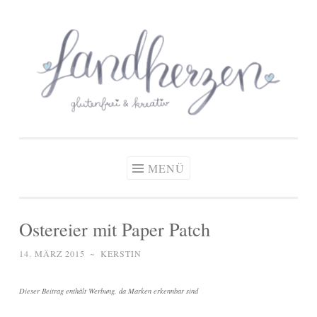
glutenfreie Rezepte
Zum
Zöliakie, glutenfreie Ernährung
& kreative Ideen
Inhalt
springen
MENÜ
Ostereier mit Paper Patch
14. MÄRZ 2015
~
KERSTIN
Dieser Beitrag enthält Werbung, da Marken erkennbar sind