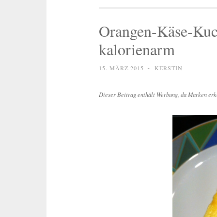
Orangen-Käse-Kuch
kalorienarm
15. MÄRZ 2015
~
KERSTIN
Dieser Beitrag enthält Werbung, da Marken erk