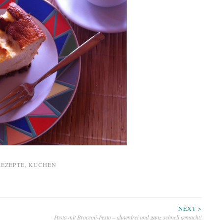
REZEPTE
,
KUCHEN
NEXT >
Pasta mit Broccoli-Pesto – glutenfrei und ganz schnell gemacht!