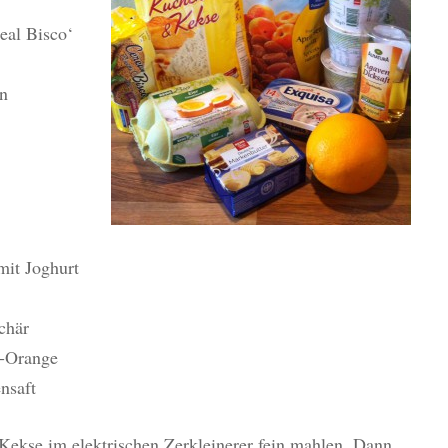
eal Bisco‘
n
mit Joghurt
chär
o-Orange
nsaft
Kekse im elektrischen Zerkleinerer fein mahlen. Dann