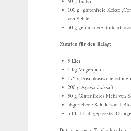
50 g Butter
100 g glutenfreie Kekse ‚Cer
von Schär
50 g getrocknete Softaprikose
Zutaten für den Belag:
5 Eier
1 kg Magerquark
175 g Frischkäsezubereitung 
200 g Agavendicksaft
50 g Glutenfreies Mehl von S
abgeriebene Schale von 1 Bi
5 EL frisch gepresster Orange
Butter in einem Topf schmelzen. 