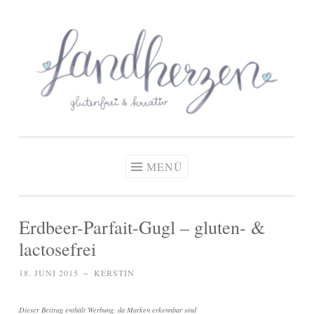
glutenfreie Rezepte
Zum
Zöliakie, glutenfreie Ernährung
& kreative Ideen
Inhalt
springen
MENÜ
Erdbeer-Parfait-Gugl – gluten- &
lactosefrei
18. JUNI 2015
~
KERSTIN
Dieser Beitrag enthält Werbung, da Marken erkennbar sind