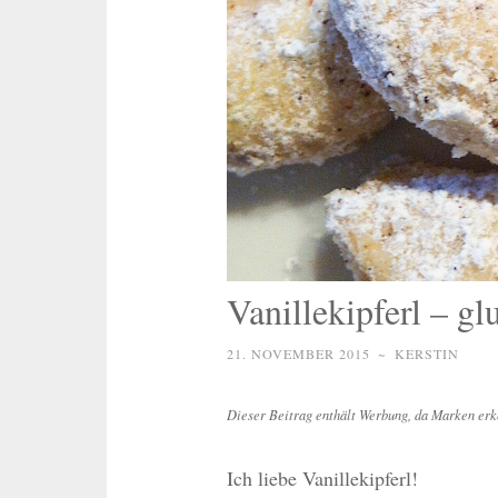
Vanillekipferl – gl
21. NOVEMBER 2015
~
KERSTIN
Dieser Beitrag enthält Werbung, da Marken erk
Ich liebe Vanillekipferl!