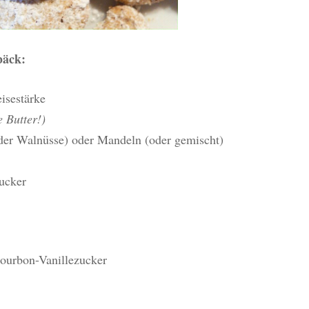
bäck:
sestärke
e Butter!)
der Walnüsse) oder Mandeln (oder gemischt)
ucker
Bourbon-Vanillezucker