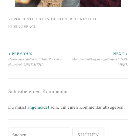
VERÖFFENTLICHT IN
GLUTENFREIE REZEPTE
,
KLEINGEBÄCK
Beitragsnavigation
< PREVIOUS
NEXT >
Husaren-Krapfen mit Haferflocken –
Mandel-Zimtkugeln – glutenfrei OHNE
glutenfrei OHNE MEHL
MEHL
Schreibe einen Kommentar
Du musst
angemeldet
sein, um einen Kommentar abzugeben.
Suchen