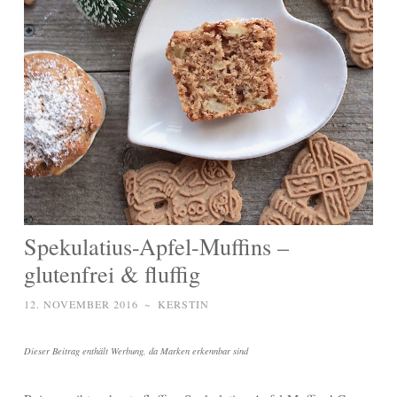
Spekulatius-Apfel-Muffins –
glutenfrei & fluffig
12. NOVEMBER 2016
~
KERSTIN
Dieser Beitrag enthält Werbung, da Marken erkennbar sind