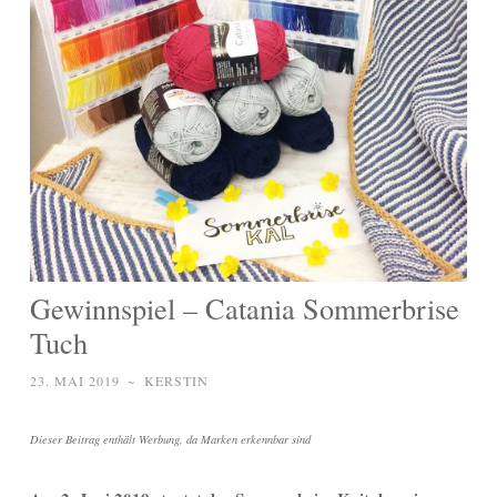
Gewinnspiel – Catania Sommerbrise
Tuch
23. MAI 2019
~
KERSTIN
Dieser Beitrag enthält Werbung, da Marken erkennbar sind