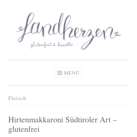
glutenfreie Rezepte
Zum
Zöliakie, glutenfreie Ernährung
& kreative Ideen
Inhalt
springen
MENÜ
Fleisch
Hirtenmakkaroni Südtiroler Art –
glutenfrei