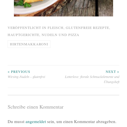
VERÖFFENTLICHT IN
FLEISCH
,
GLUTENFREIE REZEPTE
,
HAUPTGERICHTE
,
NUDELN UND PIZZA
HIRTENMAKKARONI
Beitragsnavigation
< PREVIOUS
NEXT >
Wirsing-Nudeln – glutenfrei
Letterlove: florale Schmuckelemente und
Übungsheft
Schreibe einen Kommentar
Du musst
angemeldet
sein, um einen Kommentar abzugeben.