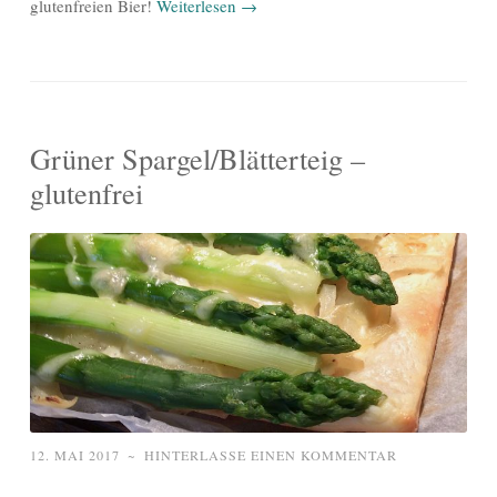
glutenfreien Bier!
Weiterlesen
→
Grüner Spargel/Blätterteig –
glutenfrei
12. MAI 2017
~
HINTERLASSE EINEN KOMMENTAR