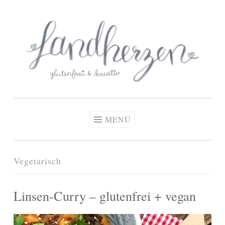
glutenfreie Rezepte
Zum
Zöliakie, glutenfreie Ernährung
& kreative Ideen
Inhalt
springen
MENÜ
Vegetarisch
Linsen-Curry – glutenfrei + vegan