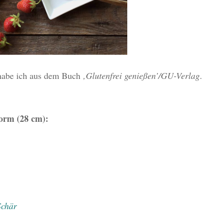
 habe ich aus dem Buch
‚Glutenfrei genießen’/GU-Verlag
.
orm (28 cm):
Schär