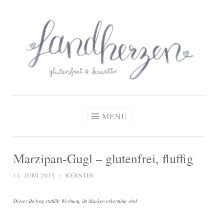
glutenfreie Rezepte
Zum
Zöliakie, glutenfreie Ernährung
& kreative Ideen
Inhalt
springen
MENÜ
Marzipan-Gugl – glutenfrei, fluffig
11. JUNI 2015
~
KERSTIN
Dieser Beitrag enthält Werbung, da Marken erkennbar sind