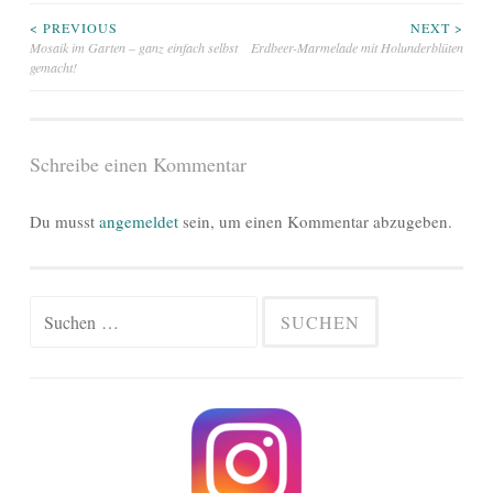
Beitragsnavigation
< PREVIOUS
NEXT >
Mosaik im Garten – ganz einfach selbst
Erdbeer-Marmelade mit Holunderblüten
gemacht!
Schreibe einen Kommentar
Du musst
angemeldet
sein, um einen Kommentar abzugeben.
Suchen
nach: