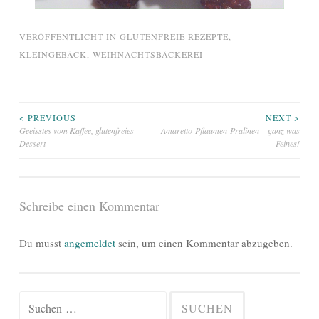
VERÖFFENTLICHT IN
GLUTENFREIE REZEPTE
,
KLEINGEBÄCK
,
WEIHNACHTSBÄCKEREI
Beitragsnavigation
< PREVIOUS
NEXT >
Geeisstes vom Kaffee, glutenfreies
Amaretto-Pflaumen-Pralinen – ganz was
Dessert
Feines!
Schreibe einen Kommentar
Du musst
angemeldet
sein, um einen Kommentar abzugeben.
Suchen