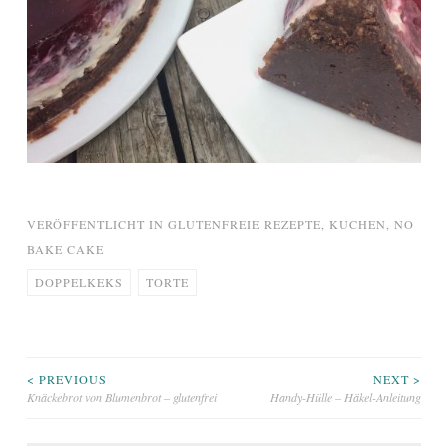
VERÖFFENTLICHT IN
GLUTENFREIE REZEPTE
,
KUCHEN
,
NO
BAKE CAKE
DOPPELKEKS
TORTE
Beitragsnavigation
< PREVIOUS
NEXT >
Knäckebrot von Blumenbrot – glutenfrei
Handy-Hülle – Häkel-Anleitung