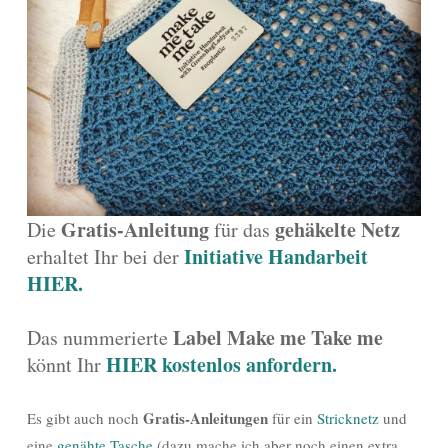
Gratis-Anleitung
gehäkelte Netz
Die
für das
Initiative Handarbeit
erhaltet Ihr bei der
HIER.
Label Make me Take me
Das nummerierte
HIER kostenlos anfordern.
könnt Ihr
Gratis-Anleitungen
Es gibt auch noch
für ein
Stricknetz
und
eine
genähte Tasche
(dazu mache ich aber noch einen extra