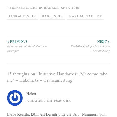
VERÖFFENTLICHT IN
HÄKELN
,
KREATIVES
EINKAUFSNETZ
HÄKELNETZ
MAKE ME TAKE ME
Beitragsnavigation
< PREVIOUS
NEXT >
Käsekuchen mit Mandelhaube –
INJABULO Mäppchen nähen –
glutenfrei
Gratisanleitung
15 thoughts on “
Initiative Handarbeit ‚Make me take
me‘ – Häkelnetz – Gratisanleitung
”
Helen
7. MAI 2019 UM 16:26 UHR
Liebe Kerstin, könntest Du mir bitte die Farb -Nummern vom