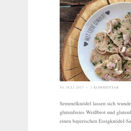
30. JULI 2017
~
1 KOMMENTAR
Semmelknödel lassen sich wunderb
glutenfreies Weißbrot und gluten
einen bayerischen Essigknödel-Sa